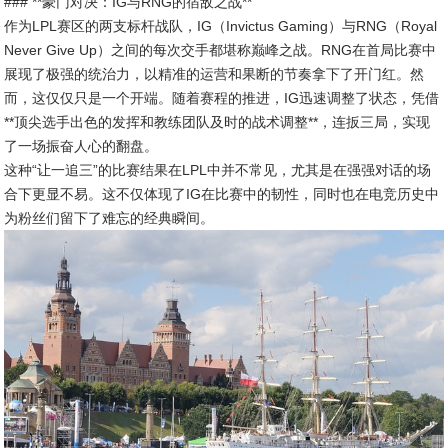
### **豪门对决：IG与RNG的宿敌之战**
作为LPL赛区的两支标杆战队，IG（Invictus Gaming）与RNG（Royal
Never Give Up）之间的每次交手都堪称巅峰之战。RNG在首局比赛中
展现了极强的统治力，以精准的运营和果断的节奏拿下了开门红。然
而，这仅仅只是一个开端。随着赛程的推进，IG迅速调整了状态，凭借
**顶尖选手出色的发挥和教练团队及时的战术调整**，连扳三局，实现
了一场振奋人心的翻盘。
这种“让一追三”的比赛结果在LPL中并不常见，尤其是在强强对话的场
合下更显不易。这不仅体现了IG在比赛中的韧性，同时也在电竞历史中
为粉丝们留下了难忘的经典瞬间。