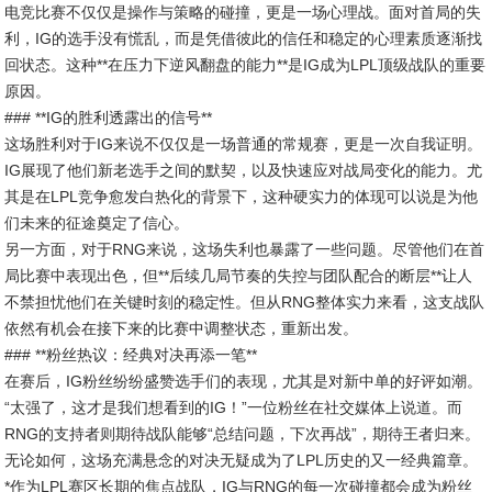
电竞比赛不仅仅是操作与策略的碰撞，更是一场心理战。面对首局的失
利，IG的选手没有慌乱，而是凭借彼此的信任和稳定的心理素质逐渐找
回状态。这种**在压力下逆风翻盘的能力**是IG成为LPL顶级战队的重要
原因。
### **IG的胜利透露出的信号**
这场胜利对于IG来说不仅仅是一场普通的常规赛，更是一次自我证明。
IG展现了他们新老选手之间的默契，以及快速应对战局变化的能力。尤
其是在LPL竞争愈发白热化的背景下，这种硬实力的体现可以说是为他
们未来的征途奠定了信心。
另一方面，对于RNG来说，这场失利也暴露了一些问题。尽管他们在首
局比赛中表现出色，但**后续几局节奏的失控与团队配合的断层**让人
不禁担忧他们在关键时刻的稳定性。但从RNG整体实力来看，这支战队
依然有机会在接下来的比赛中调整状态，重新出发。
### **粉丝热议：经典对决再添一笔**
在赛后，IG粉丝纷纷盛赞选手们的表现，尤其是对新中单的好评如潮。
“太强了，这才是我们想看到的IG！”一位粉丝在社交媒体上说道。而
RNG的支持者则期待战队能够“总结问题，下次再战”，期待王者归来。
无论如何，这场充满悬念的对决无疑成为了LPL历史的又一经典篇章。
*作为LPL赛区长期的焦点战队，IG与RNG的每一次碰撞都会成为粉丝