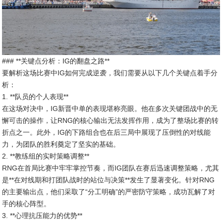
### **关键点分析：IG的翻盘之路**
要解析这场比赛中IG如何完成逆袭，我们需要从以下几个关键点着手分
析：
1. **队员的个人表现**
在这场对决中，IG新晋中单的表现堪称亮眼。他在多次关键团战中的无
懈可击的操作，让RNG的核心输出无法发挥作用，成为了整场比赛的转
折点之一。此外，IG的下路组合也在后三局中展现了压倒性的对线能
力，为团队的胜利奠定了坚实的基础。
2. **教练组的实时策略调整**
RNG在首局比赛中牢牢掌控节奏，而IG团队在赛后迅速调整策略，尤其
是**在对线期和打团队战时的站位与决策**发生了显著变化。针对RNG
的主要输出点，他们采取了“分工明确”的严密防守策略，成功瓦解了对
手的核心阵型。
3. **心理抗压能力的优势**