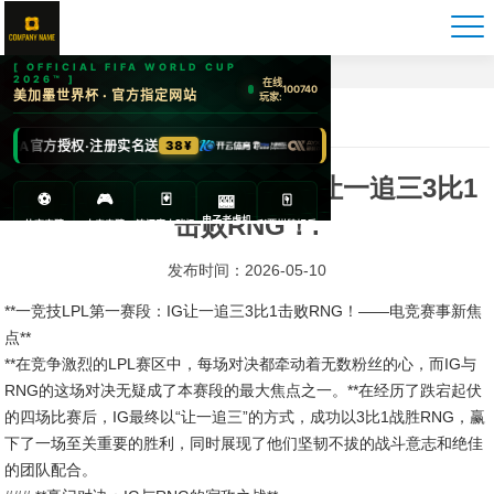
首页
>
新闻中心
新闻中心
一竞技LPL第一赛段： IG让一追三3比1
击败RNG！.
发布时间：2026-05-10
**一竞技LPL第一赛段：IG让一追三3比1击败RNG！——电竞赛事新焦
点**
**在竞争激烈的LPL赛区中，每场对决都牵动着无数粉丝的心，而IG与
RNG的这场对决无疑成了本赛段的最大焦点之一。**在经历了跌宕起伏
的四场比赛后，IG最终以“让一追三”的方式，成功以3比1战胜RNG，赢
下了一场至关重要的胜利，同时展现了他们坚韧不拔的战斗意志和绝佳
的团队配合。