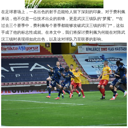
在足球赛场上，一名出色的射手总能给人留下深刻的印象。对于费利佩
来说，他不仅是一位技术出众的前锋，更是武汉三镇队的“梦魇”。**在
过去三个赛季中，费利佩每个赛季都能够攻破武汉三镇的球门**，这似
乎成了他的标志性成就。在本文中，我们将探讨费利佩为何能在对阵武
汉三镇时表现得如此出色，以及这对球队乃至联赛的影响。