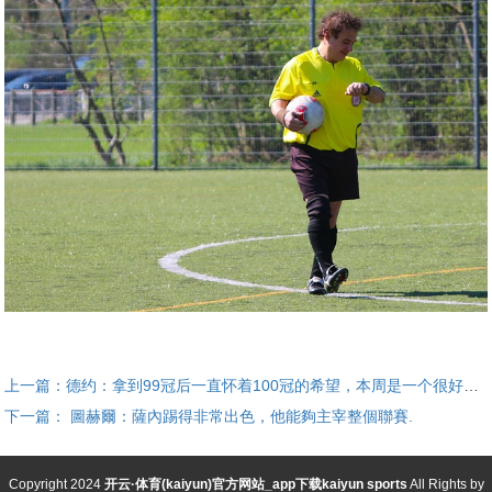
上一篇：德约：拿到99冠后一直怀着100冠的希望，本周是一个很好的机会.
下一篇： 圖赫爾：薩內踢得非常出色，他能夠主宰整個聯賽.
Copyright 2024
开云·体育(kaiyun)官方网站_app下载kaiyun sports
All Rights by