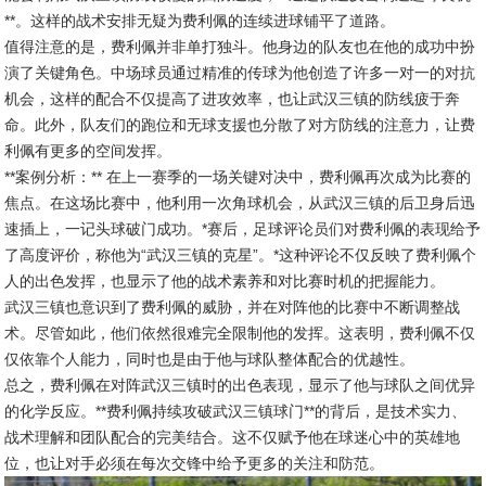
**。这样的战术安排无疑为费利佩的连续进球铺平了道路。
值得注意的是，费利佩并非单打独斗。他身边的队友也在他的成功中扮
演了关键角色。中场球员通过精准的传球为他创造了许多一对一的对抗
机会，这样的配合不仅提高了进攻效率，也让武汉三镇的防线疲于奔
命。此外，队友们的跑位和无球支援也分散了对方防线的注意力，让费
利佩有更多的空间发挥。
**案例分析：** 在上一赛季的一场关键对决中，费利佩再次成为比赛的
焦点。在这场比赛中，他利用一次角球机会，从武汉三镇的后卫身后迅
速插上，一记头球破门成功。*赛后，足球评论员们对费利佩的表现给予
了高度评价，称他为“武汉三镇的克星”。*这种评论不仅反映了费利佩个
人的出色发挥，也显示了他的战术素养和对比赛时机的把握能力。
武汉三镇也意识到了费利佩的威胁，并在对阵他的比赛中不断调整战
术。尽管如此，他们依然很难完全限制他的发挥。这表明，费利佩不仅
仅依靠个人能力，同时也是由于他与球队整体配合的优越性。
总之，费利佩在对阵武汉三镇时的出色表现，显示了他与球队之间优异
的化学反应。**费利佩持续攻破武汉三镇球门**的背后，是技术实力、
战术理解和团队配合的完美结合。这不仅赋予他在球迷心中的英雄地
位，也让对手必须在每次交锋中给予更多的关注和防范。